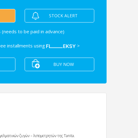
STOCK ALERT
 (needs to be paid in advance)
free installments using
>
BUY NOW
γελματικών ζυγών – λιπομετρητών της Tanita.