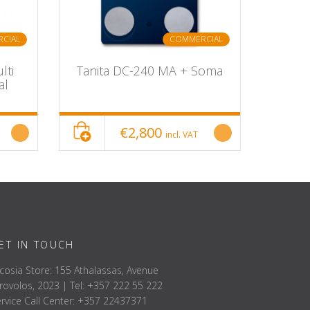
CIAL
COMMERCIAL
lti
Tanita DC-240 MA + Soma
al
€2,800
incl. VAT
ά Υγρά Σώματος, TBW (Kg και %) ➢ Βασικός Μεταβολικός
ET IN TOUCH
cosia Store: 155 Athalassas, Avenue
rovolos, 2023 | Tel: +357 222 55 222
rvice Call Center: +357 22437371