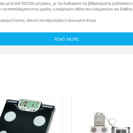
ι μετά από 300.000 μετρήσεις, με την διαδικασία της βαθμονόμησης (calibration) τ
 τα αποτελέσματα στην μεγάλη, ευανάγνωστη οθόνη που ενσωματώνει και διαθέτει
λατφόρμα ζύγισης, ιδανική για παχύσαρκα ή ηλικιωμένα άτομα.
READ MORE
κού SOMA (προαιρετικό)