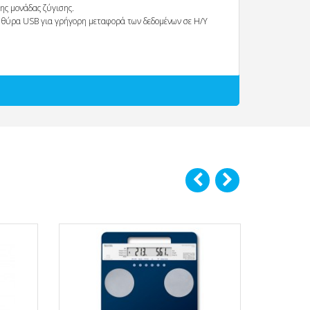
ης μονάδας ζύγισης.
 θύρα USB για γρήγορη μεταφορά των δεδομένων σε Η/Υ