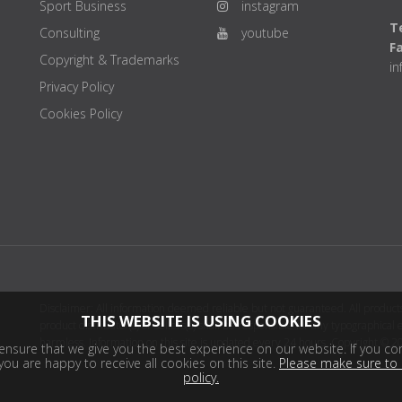
Sport Business
instagram
Te
Consulting
youtube
F
Copyright & Trademarks
i
Privacy Policy
Cookies Policy
Disclaimer: All information deemed reliable but not guaranteed. All products
THIS WEBSITE IS USING COOKIES
product distributor(s) or sellers(s) shall be responsible for any typographical
harmless. Information on this site is updated every 24 hours. Copyright © 2
nsure that we give you the best experience on our website. If you con
ou are happy to receive all cookies on this site.
Please make sure to 
policy.