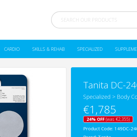
CARDIO
SKILLS & REHAB
SPECIALIZED
SUPPLEME
Tanita DC-2
Specialized
>
Body Co
€1,785
24% OFF
(was €2,355)
Product Code: 149DC-2