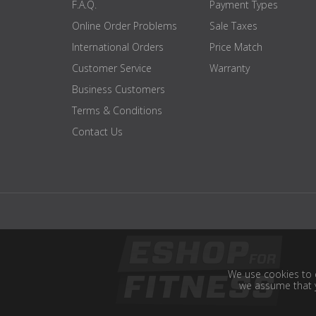
F.A.Q.
Payment Types
Online Order Problems
Sale Taxes
International Orders
Price Match
Customer Service
Warranty
Business Customers
Terms & Conditions
Contact Us
We use cookies to e
we assume that y