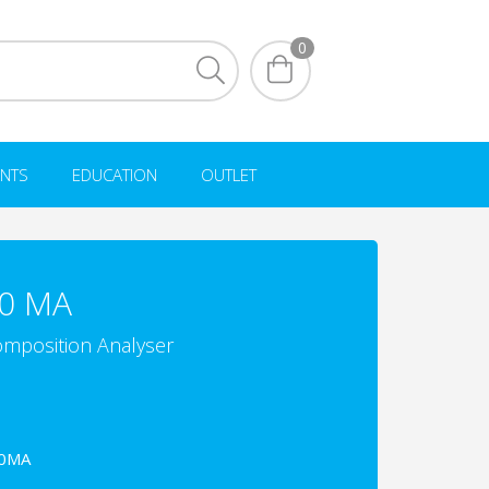
0
NTS
EDUCATION
OUTLET
40 MA
mposition Analyser
40MA