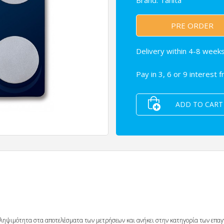
Brand:
Tanita
PRE ORDER
Delivery within 4-8 weeks
Pay in 3, 6 or 9 interest 
ADD TO CART
αληψιμότητα στα αποτελέσματα των μετρήσεων και ανήκει στην κατηγορία των επαγ